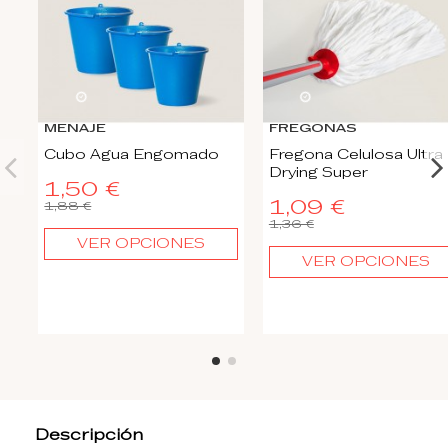
22
d.
08
:
15
:
19
22
d.
08
:
15
:
19
MENAJE
FREGONAS
Cubo Agua Engomado
Fregona Celulosa Ultra
Drying Super
1,50 €
1,09 €
1,88 €
1,36 €
VER OPCIONES
VER OPCIONES
Descripción