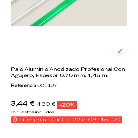
Palo Aluminio Anodizado Profesional Con
Agujero, Espesor 0.70 mm. 1,45 m.
Referencia
001137
3,44 €
4,30 €
-20%
Impuestos incluidos
Tiempo restante
22
d.
08
:
15
:
19