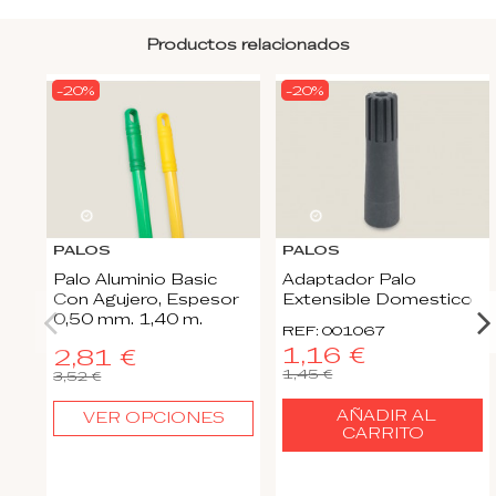
Productos relacionados
-20%
-20%
22
d.
08
:
15
:
20
22
d.
08
:
15
:
20
PALOS
PALOS
Palo Aluminio Basic
Adaptador Palo
Con Agujero, Espesor
Extensible Domestico
0,50 mm. 1,40 m.
REF: 001067
1,16 €
2,81 €
1,45 €
3,52 €
AÑADIR AL
VER OPCIONES
CARRITO