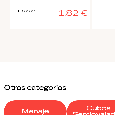
1,82 €
REF: 001015
Otras categorías
Cubos
Menaje
Semiovala