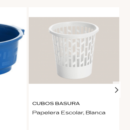
CUBOS BASURA
M
Papelera Escolar, Blanca
C
E