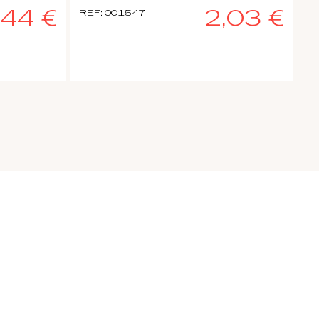
,44 €
2,03 €
REF: 001547