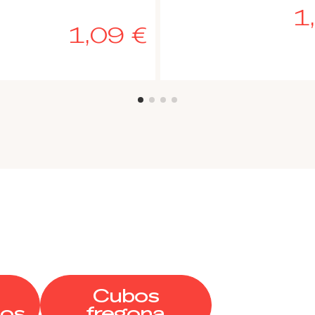
1
1,09 €
Cubos
dos
fregona