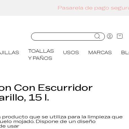
TOALLAS
JILLAS
USOS
MARCAS
B
Y PAÑOS
on Con Escurridor
illo, 15 l.
 producto que se utiliza para la limpieza que
suelo mojado. Dispone de un diseño
 de usar