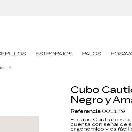
Pasarela de pago segura
CEPILLOS
ESTROPAJOS
PALOS
POSAVA
, 15 l.
Cubo Cauti
Negro y Amar
Referencia
001179
El cubo Caution es un
cuenta con señal de 
ergonómico y es fácil