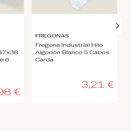
FREGONAS
Fregona Industrial Hilo
 47x38
Algodón Blanco 5 Cabos
e 6
Carda
R
3,21 €
98 €