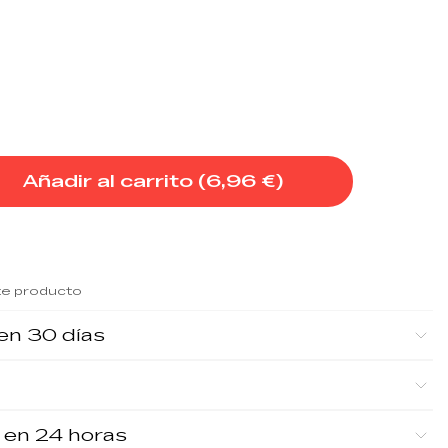
Añadir al carrito (
6,96 €
)
te producto
en 30 días
 en 24 horas