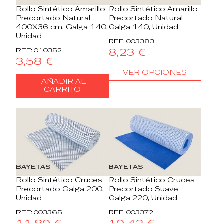
Rollo Sintético Amarillo
Rollo Sintético Amarillo
Precortado Natural
Precortado Natural
400X36 cm. Galga 140,
Galga 140, Unidad
Unidad
REF: 003383
8,23 €
REF: 010352
3,58 €
VER OPCIONES
AÑADIR AL
CARRITO
BAYETAS
BAYETAS
Rollo Sintético Cruces
Rollo Sintético Cruces
Precortado Galga 200,
Precortado Suave
Unidad
Galga 220, Unidad
REF: 003365
REF: 003372
11,89 €
19,42 €