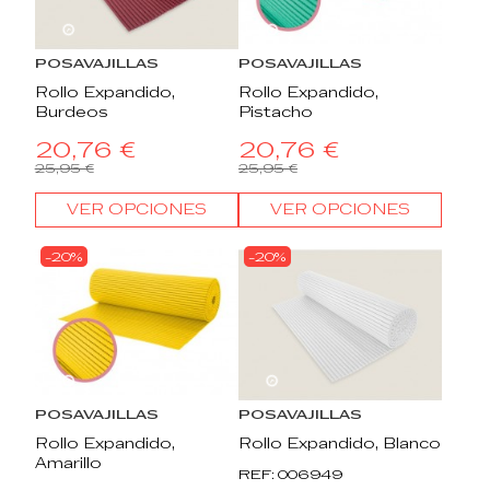
22
d.
13
:
18
:
58
22
d.
13
:
18
:
58
POSAVAJILLAS
POSAVAJILLAS
Rollo Expandido,
Rollo Expandido,
Burdeos
Pistacho
20,76 €
20,76 €
25,95 €
25,95 €
VER OPCIONES
VER OPCIONES
-20%
-20%
22
d.
13
:
18
:
58
22
d.
13
:
18
:
58
POSAVAJILLAS
POSAVAJILLAS
Rollo Expandido,
Rollo Expandido, Blanco
Amarillo
REF: 006949