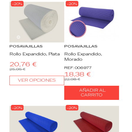
-20%
-20%
22
d.
13
:
18
:
58
22
d.
13
:
18
:
58
POSAVAJILLAS
POSAVAJILLAS
Rollo Expandido, Plata
Rollo Expandido,
Morado
20,76 €
REF: 006977
25,95 €
18,38 €
22,98 €
VER OPCIONES
AÑADIR AL
CARRITO
-20%
-20%