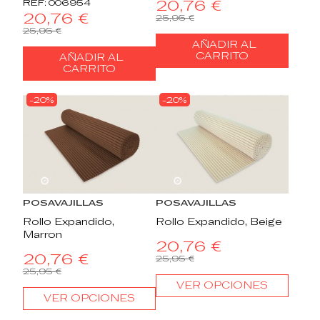
20,76 €
REF: 006954
20,76 €
25,95 €
25,95 €
AÑADIR AL
CARRITO
AÑADIR AL
CARRITO
-20%
-20%
22
d.
13
:
18
:
58
22
d.
13
:
18
:
58
POSAVAJILLAS
POSAVAJILLAS
Rollo Expandido,
Rollo Expandido, Beige
Marron
20,76 €
20,76 €
25,95 €
25,95 €
VER OPCIONES
VER OPCIONES