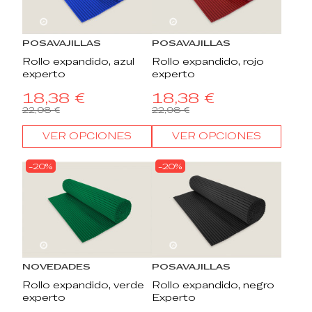
22
d.
13
:
18
:
58
22
d.
13
:
18
:
58
POSAVAJILLAS
POSAVAJILLAS
Rollo expandido, azul
Rollo expandido, rojo
experto
experto
18,38 €
18,38 €
22,98 €
22,98 €
VER OPCIONES
VER OPCIONES
-20%
-20%
22
d.
13
:
18
:
58
22
d.
13
:
18
:
58
NOVEDADES
POSAVAJILLAS
Rollo expandido, verde
Rollo expandido, negro
experto
Experto