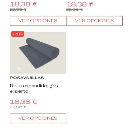
18,38 €
18,38 €
22,98 €
22,98 €
VER OPCIONES
VER OPCIONES
-20%
22
d.
13
:
18
:
58
POSAVAJILLAS
Rollo expandido, gris
experto
18,38 €
22,98 €
VER OPCIONES