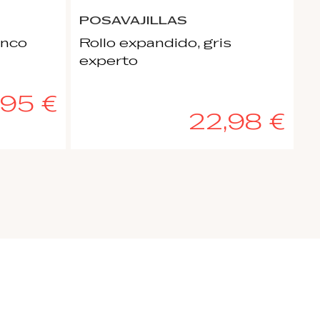
POSAVAJILLAS
P
anco
Rollo expandido, gris
R
experto
E
,95 €
22,98 €