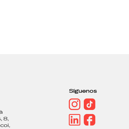
o
Síguenos
là
, 8,
coi,