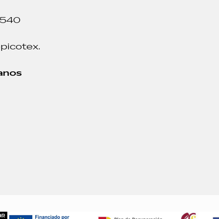
 540
picotex.
anos