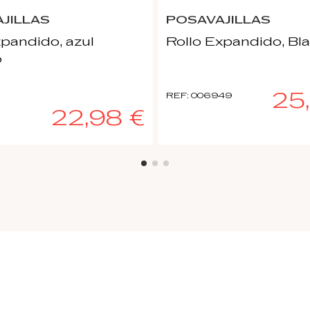
JILLAS
POSAVAJILLAS
xpandido, azul
Rollo Expandido, Bl
o
25
REF: 006949
22,98 €