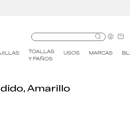
TOALLAS
JILLAS
USOS
MARCAS
B
Y PAÑOS
dido, Amarillo