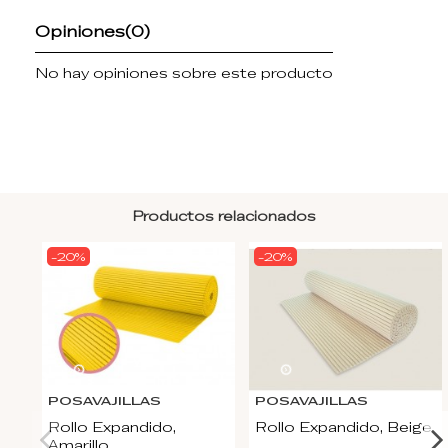
Opiniones
(0)
No hay opiniones sobre este producto
Productos relacionados
-20%
-20%
22
d.
10
:
53
:
03
22
d.
10
:
53
:
03
POSAVAJILLAS
POSAVAJILLAS
Rollo Expandido,
Rollo Expandido, Beige
Amarillo