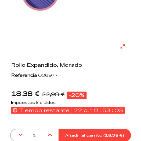
Rollo Expandido, Morado
Referencia
006977
18,38 €
22,98 €
-20%
Impuestos incluidos
Tiempo restante
22
d.
10
:
53
:
03
Añadir al carrito (
18,38 €
)