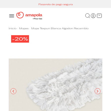
Pasarela de pago segura
Inicio
Mopas
Mopa Texpun Blanca Algodon Recambio
-20%