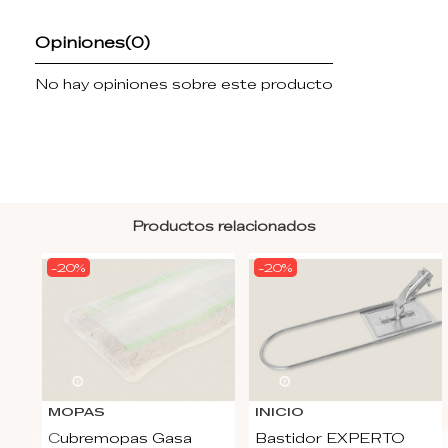
Opiniones
(0)
No hay opiniones sobre este producto
Productos relacionados
-20%
-20%
22
d.
16
:
45
:
22
22
d.
16
:
45
:
22
MOPAS
INICIO
Cubremopas Gasa
Bastidor EXPERTO