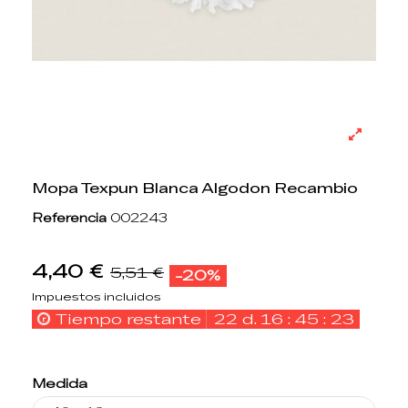
Mopa Texpun Blanca Algodon Recambio
Referencia
002243
4,40 €
5,51 €
-20%
Impuestos incluidos
Tiempo restante
22
d.
16
:
45
:
22
Medida