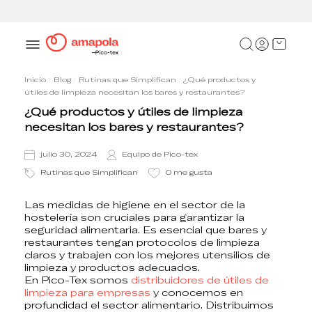
Pasarela de pago segura
Inicio
Blog
Rutinas que Simplifican
¿Qué productos y
útiles de limpieza necesitan los bares y restaurantes?
¿Qué productos y útiles de limpieza
necesitan los bares y restaurantes?
julio 30, 2024
Equipo de Pico-tex
Rutinas que Simplifican
0
me gusta
Las medidas de higiene en el sector de la
hostelería son cruciales para garantizar la
seguridad alimentaria. Es esencial que
bares y
restaurantes
tengan protocolos de limpieza
claros y trabajen con los mejores utensilios de
limpieza y productos adecuados.
En Pico-Tex somos
distribuidores de útiles de
limpieza para empresas
y conocemos en
profundidad el
sector alimentario
. Distribuimos