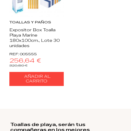
20
d.
15
:
02
:
20
TOALLAS Y PAÑOS
Expositor Box Toalla
Playa Marine
180x100cm., Lote 30
unidades
REF: 005555
256,64 €
320,80 €
AÑADIR AL
CARRITO
Toallas de playa, serán tus
compañeras en los mejores