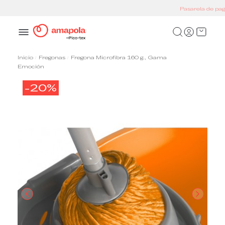
Pasarela de pago segura
Inicio
Fregonas
Fregona Microfibra 160 g., Gama
Emoción
-20%