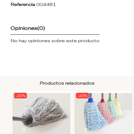
Referencia
004481
Opiniones
(0)
No hay opiniones sobre este producto
Productos relacionados
-20%
-20%
20
d.
12
:
57
:
04
20
d.
12
:
57
:
04