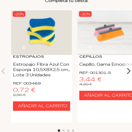
Completa tu cesta
-20%
-20%
20
d.
12
:
57
:
03
20
d.
12
:
57
:
03
ESTROPAJOS
CEPILLOS
Estropajo Fibra Azul Con
Cepillo, Gama Emoción
Esponja 10,5X8X2,5 cm.,
REF: 001301-5
Lote 3 Unidades
3,44 €
REF: 003469
4,30 €
0,72 €
0,90 €
AÑADIR AL CARRIT
AÑADIR AL CARRITO