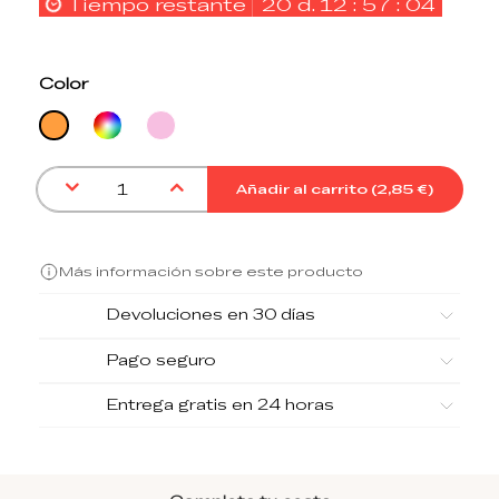
Tiempo restante
20
d.
12
:
57
:
03
Color
Surtido
Rosa
Naranja Mandarina
Añadir al carrito (
2,85 €
)
Más información sobre este producto
Devoluciones en 30 días
Pago seguro
Entrega gratis en 24 horas