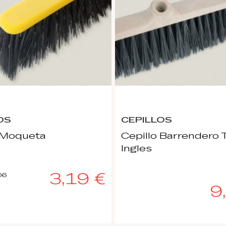
OS
CEPILLOS
o Moqueta
Cepillo Barrendero 
Ingles
3,19 €
06
9