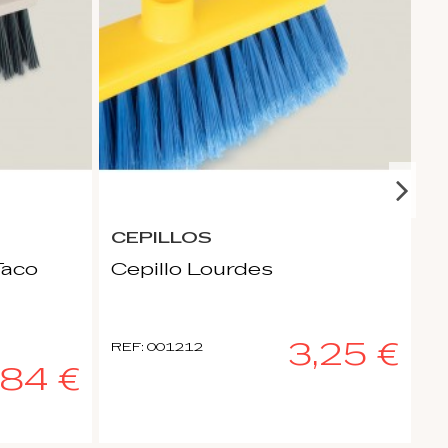
CEPILLOS
C
Taco
Cepillo Lourdes
C
3,25 €
REF: 001212
RE
,84 €