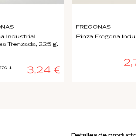
ONAS
FREGONAS
a Industrial
Pinza Fregona Indus
sa Trenzada, 225 g.
2,
3,24 €
470-1
Detalles de product