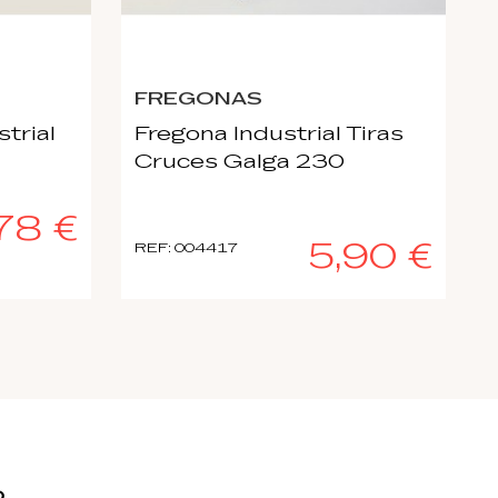
FREGONAS
trial
Fregona Industrial Tiras
Cruces Galga 230
78 €
5,90 €
REF: 004417
o