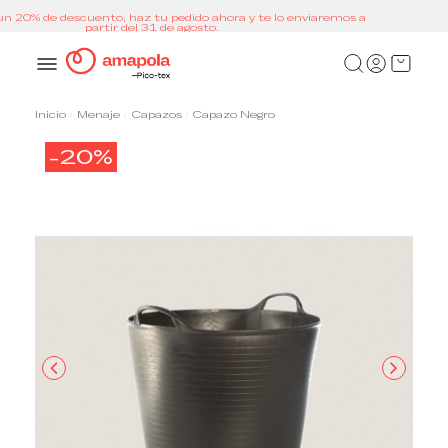
 lo enviaremos a
Inicio
Menaje
Capazos
Capazo Negro
-20%